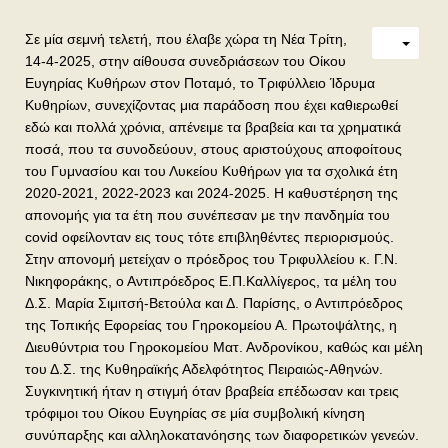
Σε μία σεμνή τελετή, που έλαβε χώρα τη Νέα Τρίτη,
14-4-2025, στην αίθουσα συνεδριάσεων του Οίκου
Ευγηρίας Κυθήρων στον Ποταμό, το Τριφύλλειο Ίδρυμα
Κυθηρίων, συνεχίζοντας μια παράδοση που έχει καθιερωθεί
εδώ και πολλά χρόνια, απένειμε τα βραβεία και τα χρηματικά
ποσά, που τα συνοδεύουν, στους αριστούχους αποφοίτους
του Γυμνασίου και του Λυκείου Κυθήρων για τα σχολικά έτη
2020-2021, 2022-2023 και 2024-2025. Η καθυστέρηση της
απονομής για τα έτη που συνέπεσαν με την πανδημία του
covid οφείλονταν εις τους τότε επιβληθέντες περιορισμούς.
Στην απονομή μετείχαν ο πρόεδρος του Τριφυλλείου κ. Γ.Ν.
Νικηφοράκης, ο Αντιπρόεδρος Ε.Π.Καλλίγερος, τα μέλη του
Δ.Σ. Μαρία Σιμιτσή-Βετούλα και Δ. Παρίσης, ο Αντιπρόεδρος
της Τοπικής Εφορείας του Γηροκομείου Α. Πρωτοψάλτης, η
Διευθύντρια του Γηροκομείου Ματ. Ανδρονίκου, καθώς και μέλη
του Δ.Σ. της Κυθηραϊκής Αδελφότητος Πειραιώς-Αθηνών.
Συγκινητική ήταν η στιγμή όταν βραβεία επέδωσαν και τρεις
τρόφιμοι του Οίκου Ευγηρίας σε μία συμβολική κίνηση
συνύπαρξης και αλληλοκατανόησης των διαφορετικών γενεών.